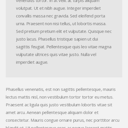
venenatis tortor. In at velit ac turpis aliquam
volutpat. Ut et nibh augue. Integer imperdiet
convallis massa nec gravida. Sed eleifend porta
urna. Praesent non nisi tellus, ut lobortis massa.
Sed pretium pretium elit et vulputate. Quisque nec
justo lacus. Phasellus tristique sapien ut dui
sagittis feugiat. Pellentesque quis leo vitae magna
vulputate ultrices quis vitae justo. Nulla vel
imperdiet augue.
Phasellus venenatis, est non sagittis pellentesque, mauris
lectus mattis nisl, non vestibulum tortor tortor eu metus.
Praesent ac ligula quis justo vestibulum lobortis vitae sit
amet arcu. Aenean pellentesque aliquam dolor et
consectetur. Mauris congue ornare purus, nec porttitor arcu
blandit et. Ut pellentesque eros ac neque laoreet mattis