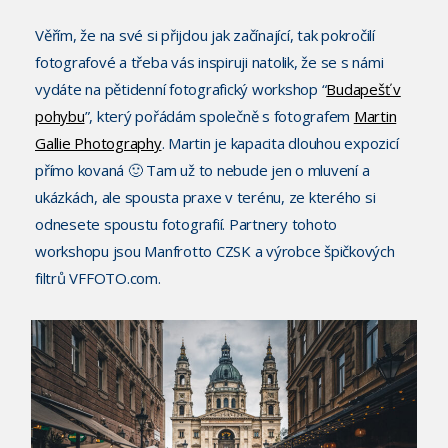
Věřím, že na své si přijdou jak začínající, tak pokročilí
fotografové a třeba vás inspiruji natolik, že se s námi
vydáte na pětidenní fotografický workshop “
Budapešť v
pohybu
”, který pořádám společně s fotografem
Martin
Gallie Photography
. Martin je kapacita dlouhou expozicí
přímo kovaná 🙂 Tam už to nebude jen o mluvení a
ukázkách, ale spousta praxe v terénu, ze kterého si
odnesete spoustu fotografií. Partnery tohoto
workshopu jsou Manfrotto CZSK a výrobce špičkových
filtrů VFFOTO.com.