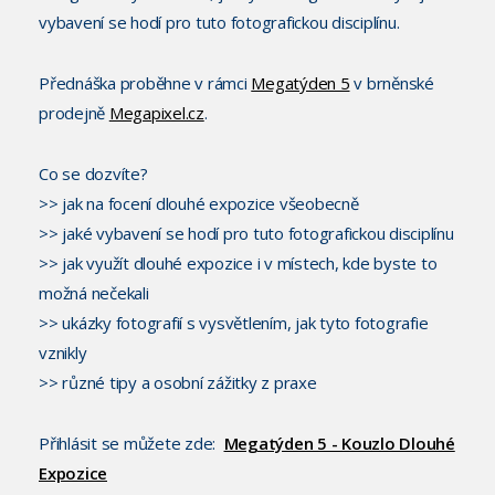
vybavení se hodí pro tuto fotografickou disciplínu.
Přednáška proběhne v rámci
Megatýden 5
v brněnské
prodejně
Megapixel.cz
.
Co se dozvíte?
>> jak na focení dlouhé expozice všeobecně
>> jaké vybavení se hodí pro tuto fotografickou disciplínu
>> jak využít dlouhé expozice i v místech, kde byste to
možná nečekali
>> ukázky fotografií s vysvětlením, jak tyto fotografie
vznikly
>> různé tipy a osobní zážitky z praxe
Přihlásit se můžete zde:
Megatýden 5 - Kouzlo Dlouhé
Expozice